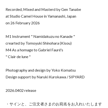
Recorded, Mixed and Masterd by Gen Tanabe
at Studio Camel House in Yamanashi, Japan
on 26 February 2026
M1 Instrument " Namidakuzu no Kanade "
crearted by Tomoyuki Shinohara (Kisou)
M4 As a homage to Gabriel Fauré's
" Clair de lune "
Photography and design by Yoko Komatsu
Design support by Naruki Kurokawa / SIPYARD
2026.0402 release
・サインと、ご注文者さまのお宛名をお入れいたします